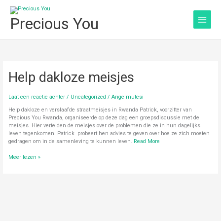
Ga
naar
Precious You
de
inhoud
Help
Help dakloze meisjes
dakloze
meisjes
Laat een reactie achter
/
Uncategorized
/
Ange mutesi
Help dakloze en verslaafde straatmeisjes in Rwanda Patrick, voorzitter van
Precious You Rwanda, organiseerde op deze dag een groepsdiscussie met de
meisjes. Hier vertelden de meisjes over de problemen die ze in hun dagelijks
leven tegenkomen. Patrick probeert hen advies te geven over hoe ze zich moeten
gedragen om in de samenleving te kunnen leven.
Read More
Meer lezen »