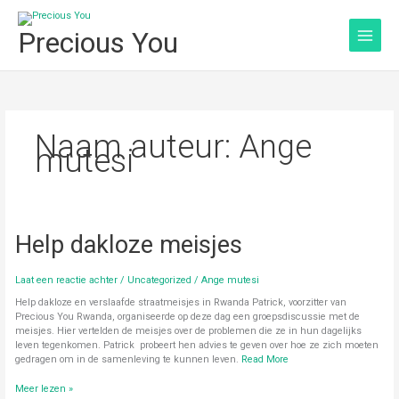
Ga
naar
Precious You
de
inhoud
Naam auteur: Ange
mutesi
Help
Help dakloze meisjes
dakloze
meisjes
Laat een reactie achter
/
Uncategorized
/
Ange mutesi
Help dakloze en verslaafde straatmeisjes in Rwanda Patrick, voorzitter van
Precious You Rwanda, organiseerde op deze dag een groepsdiscussie met de
meisjes. Hier vertelden de meisjes over de problemen die ze in hun dagelijks
leven tegenkomen. Patrick probeert hen advies te geven over hoe ze zich moeten
gedragen om in de samenleving te kunnen leven.
Read More
Meer lezen »